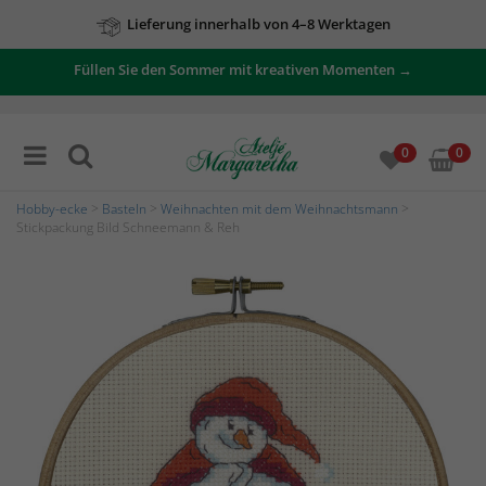
Lieferung innerhalb von 4–8 Werktagen
Füllen Sie den Sommer mit kreativen Momenten →
0
0
Hobby-ecke
>
Basteln
>
Weihnachten mit dem Weihnachtsmann
>
Stickpackung Bild Schneemann & Reh