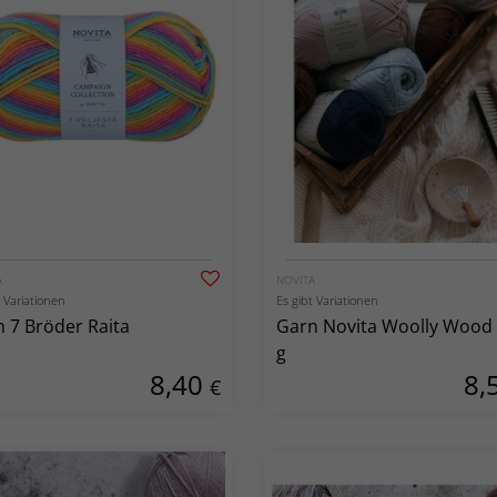
A
NOVITA
t Variationen
Es gibt Variationen
 7 Bröder Raita
Garn Novita Woolly Wood
g
8,40
8,
€