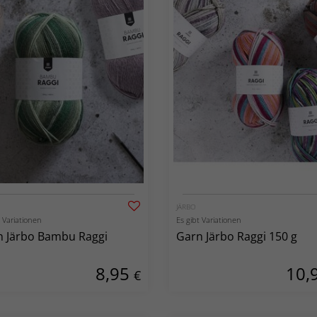
JÄRBO
t Variationen
Es gibt Variationen
n Järbo Bambu Raggi
Garn Järbo Raggi 150 g
8,95
10,
€