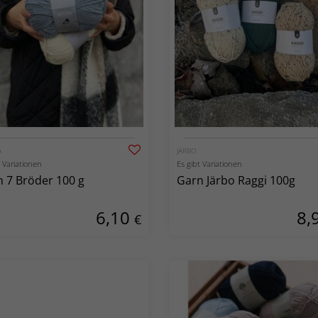
A
JÄRBO
t Variationen
Es gibt Variationen
 7 Bröder 100 g
Garn Järbo Raggi 100g
6,10
8,
€