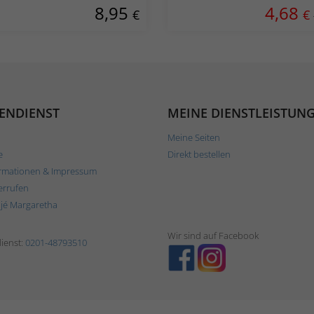
8,95
4,68
€
€
ENDIENST
MEINE DIENSTLEISTUN
Meine Seiten
e
Direkt bestellen
rmationen & Impressum
errufen
ljé Margaretha
Wir sind auf Facebook
ienst:
0201-48793510