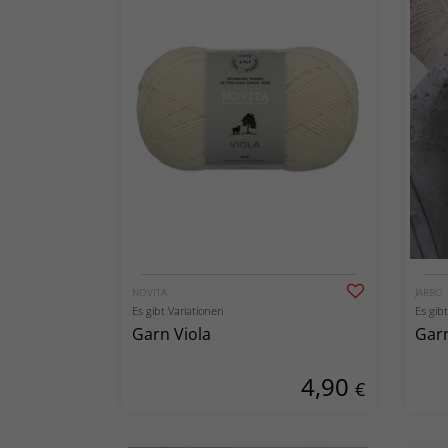
NOVITA
JÄRBO
Es gibt Variationen
Es gib
Garn Viola
Gar
4,90
€