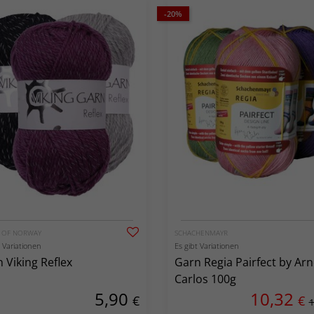
-20%
G OF NORWAY
SCHACHENMAYR
t Variationen
Es gibt Variationen
 Viking Reflex
Garn Regia Pairfect by Ar
Carlos 100g
5,90
10,32
€
€
1