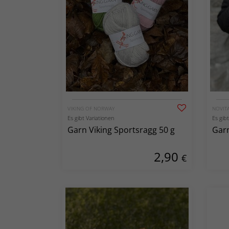
VIKING OF NORWAY
NOVIT
Es gibt Variationen
Es gib
Garn Viking Sportsragg 50 g
Garn
2,90
€