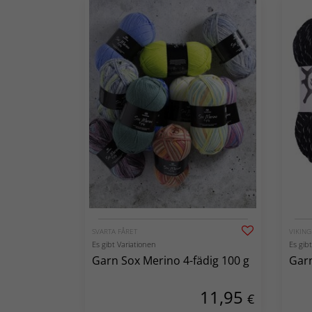
SVARTA FÅRET
VIKIN
Es gibt Variationen
Es gib
Garn Sox Merino 4-fädig 100 g
Garn
11,95
€