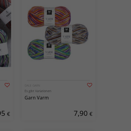
DALE GARN
Es gibt Variationen
Garn Varm
95
7,90
€
€