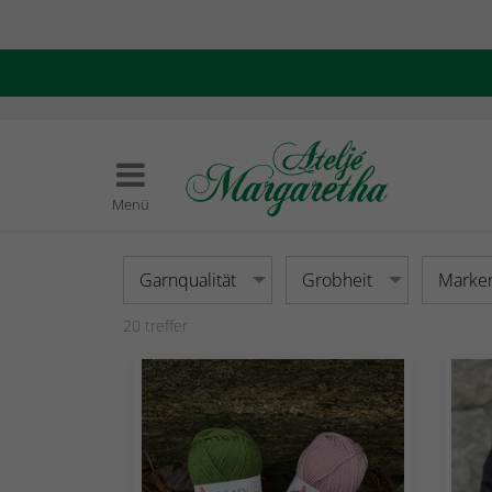
Menü
Garnqualität
Grobheit
Marke
20
treffer