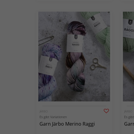
JÄRBO
JÄRBO
Es gibt Variationen
Es gib
Garn Järbo Merino Raggi
Garn