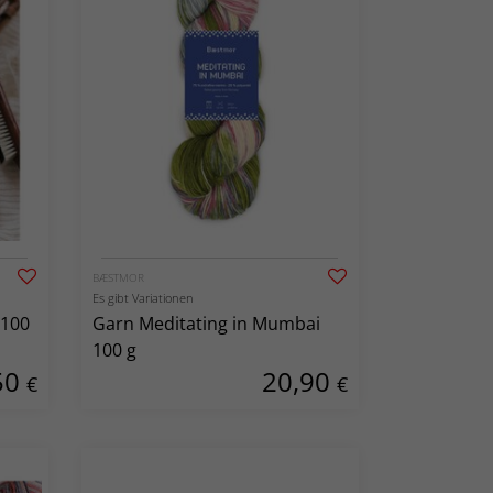
BÆSTMOR
Es gibt Variationen
 100
Garn Meditating in Mumbai
100 g
50
20,90
€
€