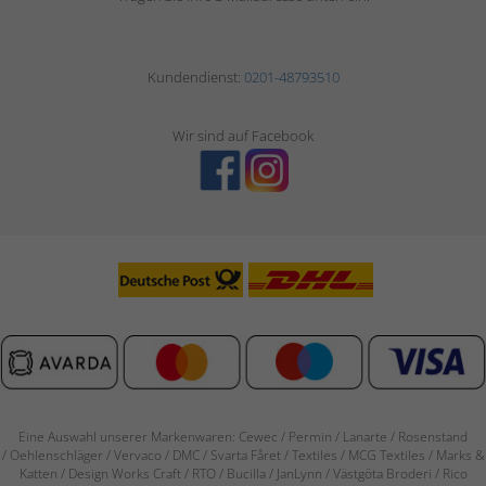
Kundendienst:
0201-48793510
Wir sind auf Facebook
Eine Auswahl unserer Markenwaren: Cewec / Permin / Lanarte / Rosenstand
/
Oehlenschläger / Vervaco / DMC / Svarta Fåret / Textiles / MCG Textiles / Marks &
Katten / Design Works Craft / RTO / Bucilla / JanLynn / Västgöta Broderi / Rico