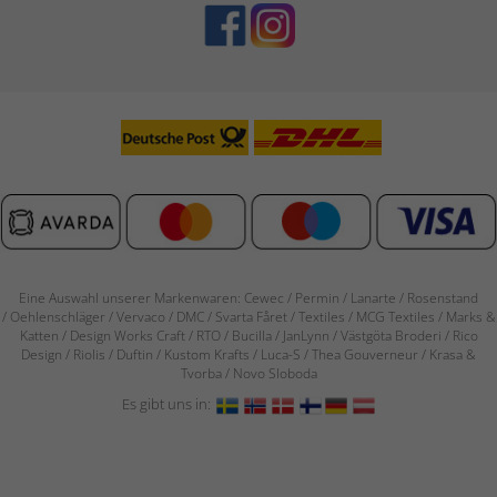
Eine Auswahl unserer Markenwaren: Cewec / Permin / Lanarte / Rosenstand
/
Oehlenschläger / Vervaco / DMC / Svarta Fåret / Textiles / MCG Textiles / Marks &
Katten / Design Works Craft / RTO / Bucilla / JanLynn / Västgöta Broderi / Rico
Design / Riolis / Duftin / Kustom Krafts / Luca-S / Thea Gouverneur / Krasa &
Tvorba / Novo Sloboda
Es gibt uns in: