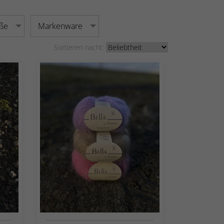
ße
Markenware
Sortieren nacht: