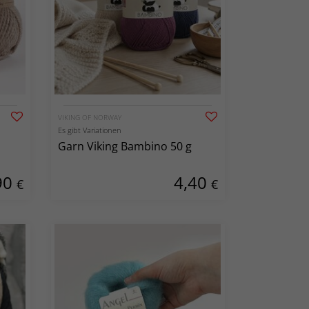
VIKING OF NORWAY
Es gibt Variationen
Garn Viking Bambino 50 g
90
4,40
€
€