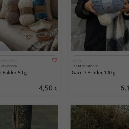
G OF NORWAY
NOVITA
t Variationen
Es gibt Variationen
 Balder 50 g
Garn 7 Bröder 100 g
4,50
6,
€