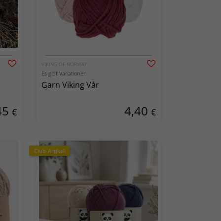
VIKING OF NORWAY
Es gibt Variationen
Garn Viking Vår
45
4,40
€
€
Club-Artikel