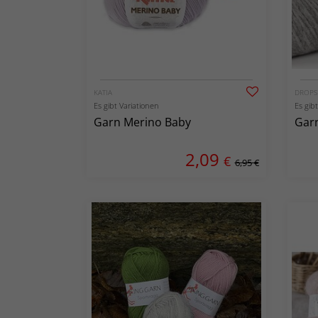
KATIA
DROPS
Es gibt Variationen
Es gib
Garn Merino Baby
Garn
2,09
€
6,95 €