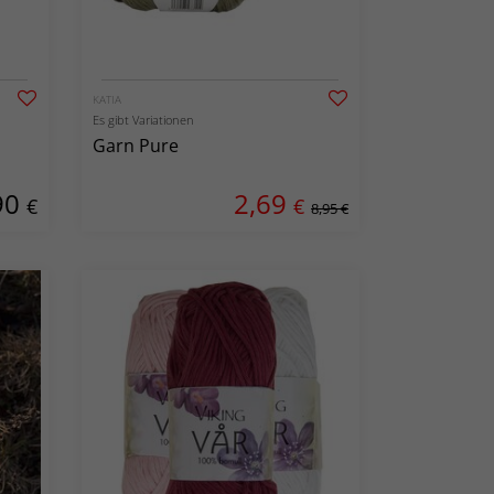
KATIA
Es gibt Variationen
Garn Pure
90
2,69
€
€
8,95 €