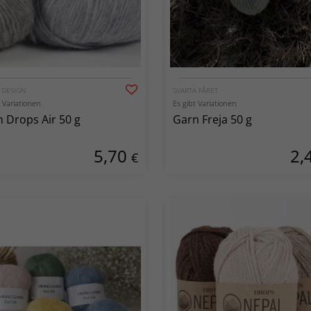
 DESIGN
SVARTA FÅRET
t Variationen
Es gibt Variationen
 Drops Air 50 g
Garn Freja 50 g
5,70
2,
€