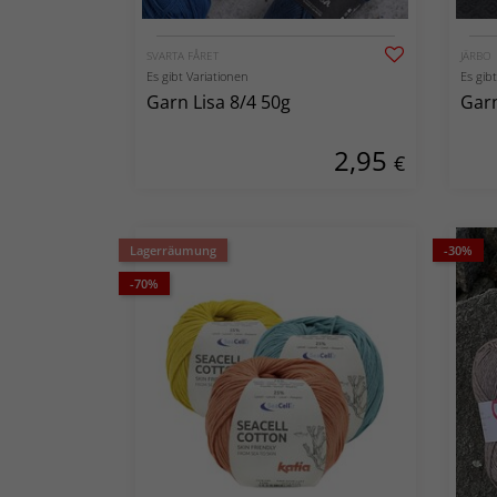
SVARTA FÅRET
JÄRBO
Es gibt Variationen
Es gib
Garn Lisa 8/4 50g
Garn
2,95
€
Lagerräumung
-30%
-70%