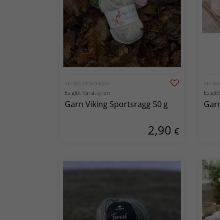
VIKING OF NORWAY
VIKIN
Es gibt Variationen
Es gib
Garn Viking Sportsragg 50 g
Garn
2,90
€