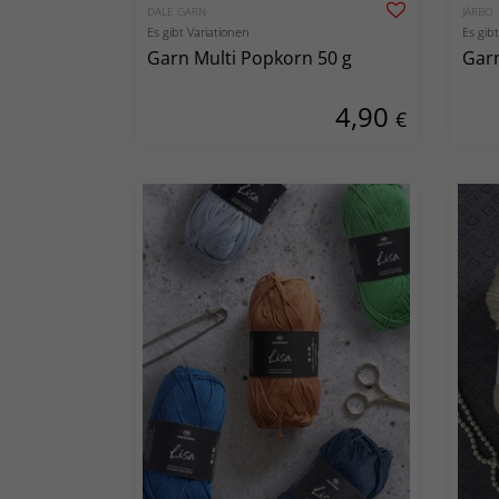
DALE GARN
JÄRBO
Es gibt Variationen
Es gib
Garn Multi Popkorn 50 g
Garn
4,90
€