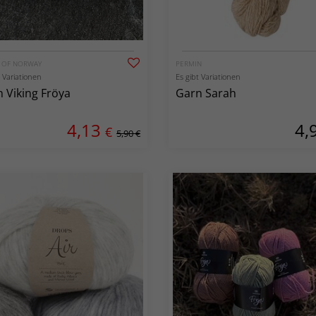
G OF NORWAY
PERMIN
t Variationen
Es gibt Variationen
 Viking Fröya
Garn Sarah
4,13
4,
€
5,90 €