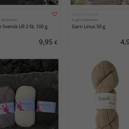
VIKING OF NORWAY
t Variationen
Es gibt Variationen
 Svensk Ull 2-fä. 100 g
Garn Linus 50 g
9,95
4,
€