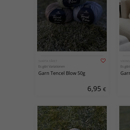
SVARTA FÅRET
VIKIN
Es gibt Variationen
Es gib
Garn Tencel Blow 50g
Garn
6,95
€