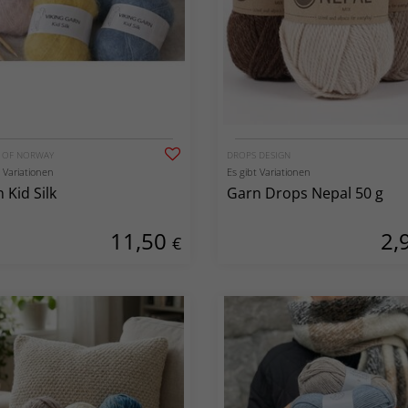
G OF NORWAY
DROPS DESIGN
t Variationen
Es gibt Variationen
 Kid Silk
Garn Drops Nepal 50 g
11,50
2,
€