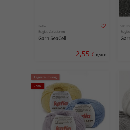
KATIA
VIKIN
Es gibt Variationen
Es gib
Garn SeaCell
Garn
2,55
€
8,50 €
Lagerräumung
-70%