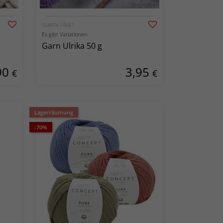
SVARTA FÅRET
Es gibt Variationen
Garn Ulrika 50 g
90
3,95
€
€
Lagerräumung
-70%