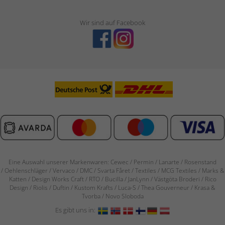
Wir sind auf Facebook
Eine Auswahl unserer Markenwaren: Cewec / Permin / Lanarte / Rosenstand
/
Oehlenschläger / Vervaco / DMC / Svarta Fåret / Textiles / MCG Textiles / Marks &
Katten / Design Works Craft / RTO / Bucilla / JanLynn / Västgöta Broderi / Rico
Design / Riolis / Duftin / Kustom Krafts / Luca-S / Thea Gouverneur / Krasa &
Tvorba / Novo Sloboda
Es gibt uns in: