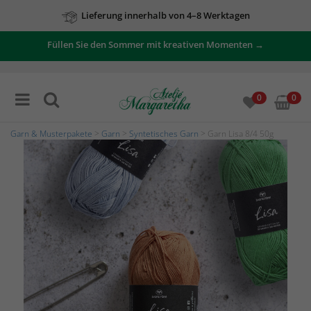
Lieferung innerhalb von 4–8 Werktagen
Zu unseren Angeboten
Füllen Sie den Sommer mit kreativen Momenten →
0
0
Garn & Musterpakete
>
Garn
>
Syntetisches Garn
> Garn Lisa 8/4 50g