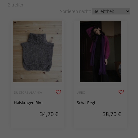
2
treffer
Sortieren nacht:
DU STORE ALPAKKA
JÄRBO
Halskragen Rim
Schal Regi
34,70
€
38,70
€