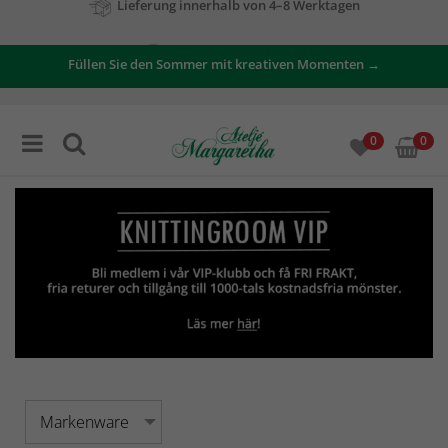
Zu unseren Angeboten
Füllen Sie den Sommer mit kreativen Momenten →
0
0
Markenware