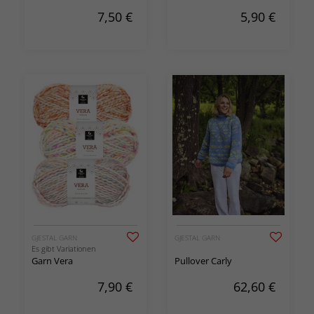
7,50
€
5,90
€
GJESTAL GARN
GJESTAL GARN
Es gibt Variationen
Garn Vera
Pullover Carly
7,90
€
62,60
€