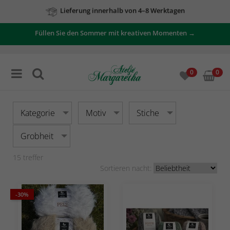
Zu unseren Angeboten
Füllen Sie den Sommer mit kreativen Momenten →
0
0
Kategorie
Motiv
Stiche
Grobheit
15
treffer
Sortieren nacht:
-30%