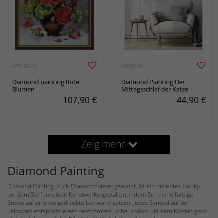
ARTI BALTA
VARVIKAS
Diamond painting Rote
Diamond Painting Der
Blumen
Mittagsschlaf der Katze
107,90
€
44,90
€
Zeig mehr
Diamond Painting
Diamond Painting, auch Diamantmalerei genannt, ist ein beliebtes Hobby,
bei dem Sie funkelnde Kunstwerke gestalten, indem Sie kleine farbige
Steine auf eine vorgedruckte Leinwand setzen. Jedes Symbol auf der
Leinwand entspricht einer bestimmten Farbe, sodass Sie dem Muster ganz