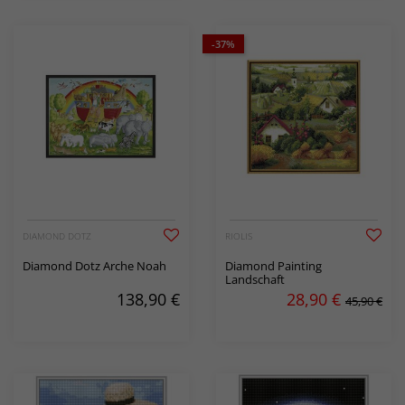
-37%
DIAMOND DOTZ
RIOLIS
Diamond Dotz Arche Noah
Diamond Painting
Landschaft
138,90
€
28,90
€
45,90 €