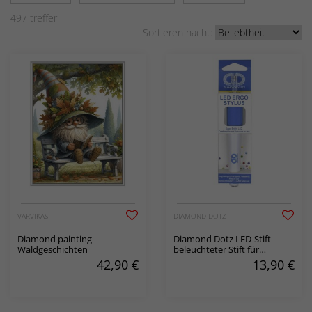
497
treffer
Sortieren nacht:
VARVIKAS
DIAMOND DOTZ
Diamond painting
Diamond Dotz LED-Stift –
Waldgeschichten
beleuchteter Stift für
Diamond Painting
42,90
€
13,90
€