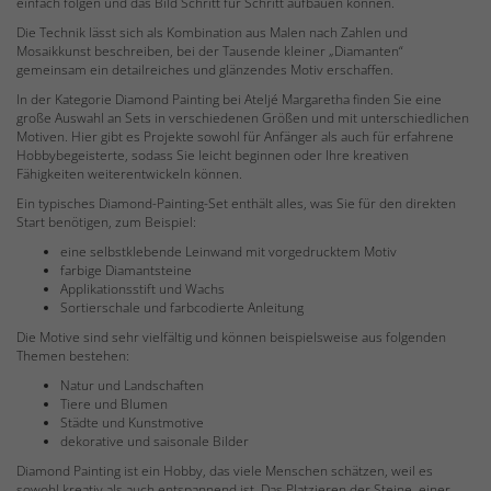
einfach folgen und das Bild Schritt für Schritt aufbauen können.
Die Technik lässt sich als Kombination aus Malen nach Zahlen und
Mosaikkunst beschreiben, bei der Tausende kleiner „Diamanten“
gemeinsam ein detailreiches und glänzendes Motiv erschaffen.
In der Kategorie Diamond Painting bei Ateljé Margaretha finden Sie eine
große Auswahl an Sets in verschiedenen Größen und mit unterschiedlichen
Motiven. Hier gibt es Projekte sowohl für Anfänger als auch für erfahrene
Hobbybegeisterte, sodass Sie leicht beginnen oder Ihre kreativen
Fähigkeiten weiterentwickeln können.
Ein typisches Diamond-Painting-Set enthält alles, was Sie für den direkten
Start benötigen, zum Beispiel:
eine selbstklebende Leinwand mit vorgedrucktem Motiv
farbige Diamantsteine
Applikationsstift und Wachs
Sortierschale und farbcodierte Anleitung
Die Motive sind sehr vielfältig und können beispielsweise aus folgenden
Themen bestehen:
Natur und Landschaften
Tiere und Blumen
Städte und Kunstmotive
dekorative und saisonale Bilder
Diamond Painting ist ein Hobby, das viele Menschen schätzen, weil es
sowohl kreativ als auch entspannend ist. Das Platzieren der Steine, einer