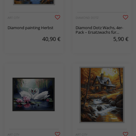
ART CITY
DIAMOND DOTZ
Diamond painting Herbst
Diamond Dotz Wachs, 4er-
Pack – Ersatzwachs für
Diamond Painting
40,90
€
5,90
€
ART CITY
ART CITY