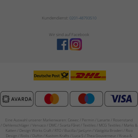
Kundendienst:
0201-48793510
Wir sind auf Facebook
Eine Auswahl unserer Markenwaren: Cewec / Permin / Lanarte / Rosenstand
/
Oehlenschläger / Vervaco / DMC / Svarta Fåret / Textiles / MCG Textiles / Marks &
Katten / Design Works Craft / RTO / Bucilla / JanLynn / Västgöta Broderi / Rico
Design / Riolis / Duftin / Kustom Krafts / Luca-S / Thea Gouverneur / Krasa &