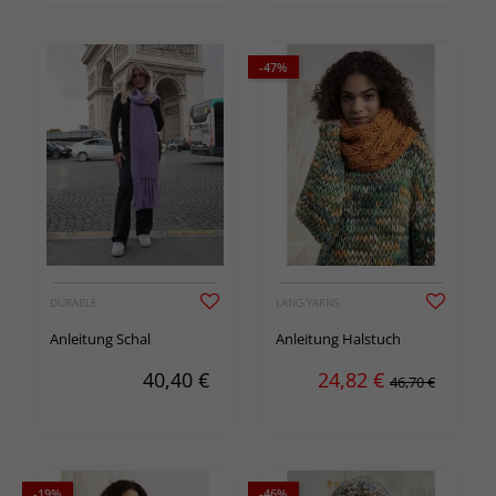
-47%
DURABLE
LANG YARNS
Anleitung Schal
Anleitung Halstuch
40,40
€
24,82
€
46,70 €
-19%
-46%