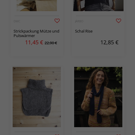
DMC
JÄRBO
Strickpackung Mütze und
Schal Rise
Pulswärmer
11,45
€
12,85
€
22,90 €