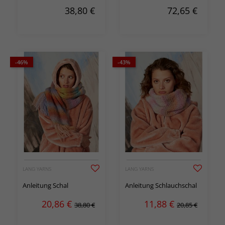
38,80
€
72,65
€
-46%
-43%
LANG YARNS
LANG YARNS
Anleitung Schal
Anleitung Schlauchschal
20,86
€
11,88
€
38,80 €
20,85 €