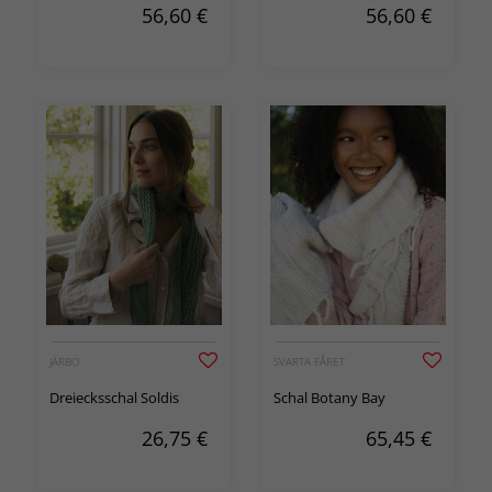
56,60
€
56,60
€
JÄRBO
SVARTA FÅRET
Dreiecksschal Soldis
Schal Botany Bay
26,75
€
65,45
€