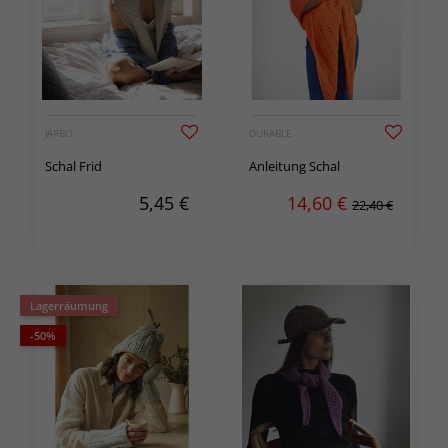
JÄRBO
DURABLE
Schal Frid
Anleitung Schal
5,45
€
14,60
€
22,40 €
Lagerräumung
-50%