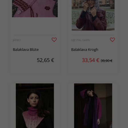
JÄRBO
GJESTAL GARN
Balaklava Blüte
Balaklava Krogh
52,65
€
33,54
€
39,90 €