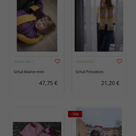
SVARTA FÅRET
SVARTA FÅRET
Schal Maine mini
Schal Princeton
47,75
€
21,20
€
-16%