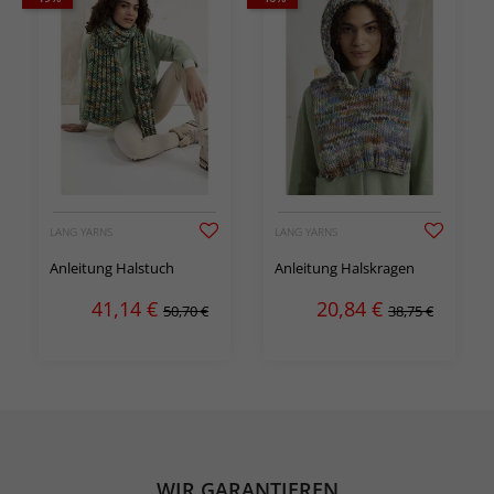
LANG YARNS
LANG YARNS
Anleitung Halstuch
Anleitung Halskragen
41,14
€
20,84
€
50,70 €
38,75 €
WIR GARANTIEREN