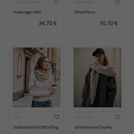
DU STORE ALPAKKA
SVARTA FÅRET
Halskragen Rim
Schal Pernu
34,70
€
10,70
€
JÄRBO
SVARTA FÅRET
Schlauchschal Office fling
Schal Verona Chunky