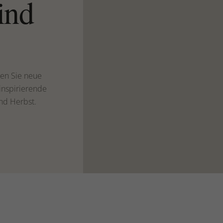
ind
ken Sie neue
inspirierende
nd Herbst.
Hobby-Ecke
Neuheiten