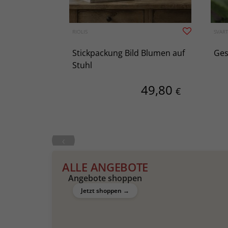
RIOLIS
SVART
 Welpe
Stickpackung Bild Blumen auf
Ges
Stuhl
122
49,80
€
€
‹
Kreuzstich
Rya
ALLE ANGEBOTE
Angebote shoppen
Jetzt shoppen →