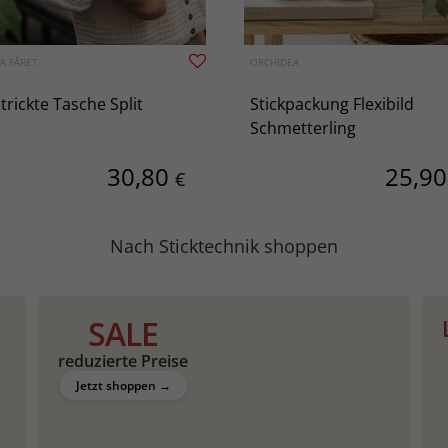
A FÅRET
ORCHIDEA
trickte Tasche Split
Stickpackung Flexibild
Schmetterling
30,80
25,9
€
Nach Sticktechnik shoppen
Hardanger
SALE
reduzierte Preise
Jetzt shoppen →