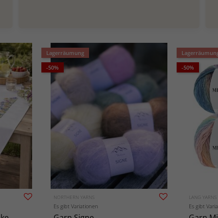
Lagerräumung
Lagerräumun
-50%
-50%
NORTHERN YARNS
LANG YARNS
Es gibt Variationen
Es gibt Vari
cke
Garn Signe
Garn Mi