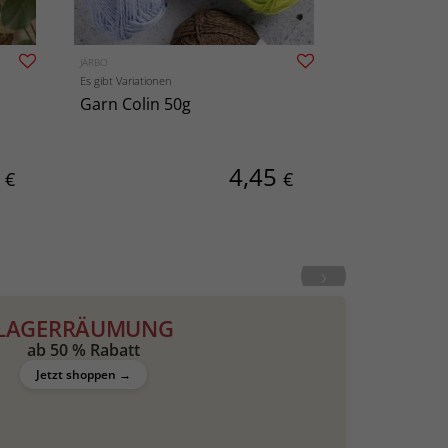
JÄRBO
COBBLE HILL
Es gibt Variationen
Garn Colin 50g
Puzzle Gart
Sommer 500
0
4,45
€
€
›
Plattstich
LAGERRÄUMUNG
ab 50 % Rabatt
Jetzt shoppen →