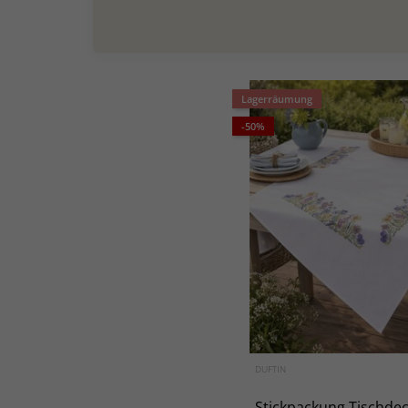
Lagerräumung
-50%
DUFTIN
Stickpackung Tischde