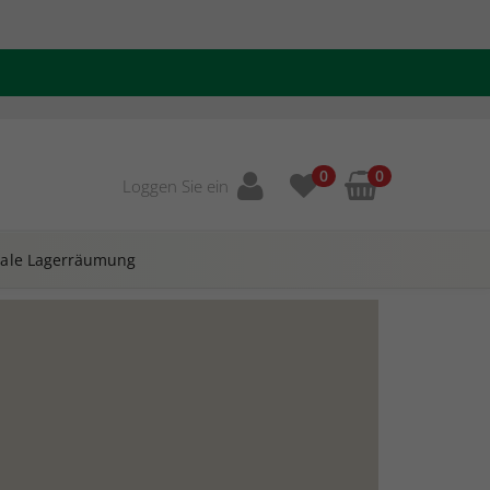
0
0
Loggen Sie ein
ale
Lagerräumung