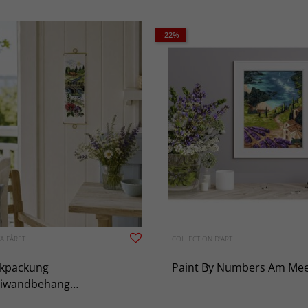
NEUHEIT
htszauber
zt an
in der Hobby-
-22%
ken →
Jetzt einkaufen →
A FÅRET
COLLECTION D'ART
ckpackung
Paint By Numbers Am Me
iwandbehang
merblick