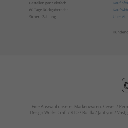
Bestellen ganz einfach
Kaufinfo
60 Tage Rückgaberecht
Kauf wid
Sichere Zahlung
Über Ate
Kundend
Eine Auswahl unserer Markenwaren: Cewec / Perm
Design Works Craft / RTO / Bucilla / JanLynn / Väst