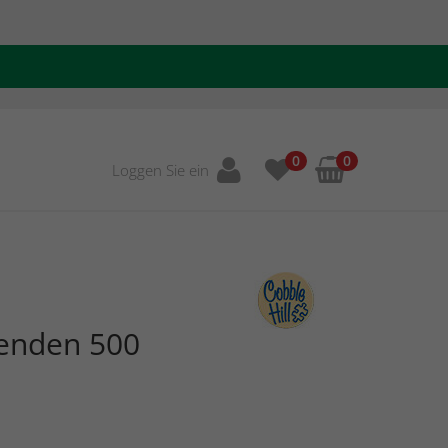
0
0
Loggen Sie ein
enden 500