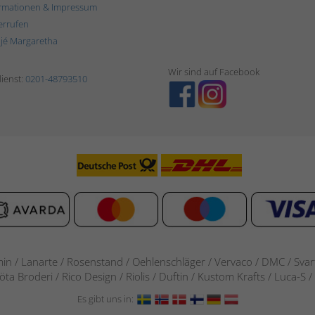
rmationen & Impressum
errufen
ljé Margaretha
Wir sind auf Facebook
ienst:
0201-48793510
in / Lanarte / Rosenstand /
Oehlenschläger / Vervaco / DMC / Svarta
göta Broderi / Rico Design / Riolis / Duftin / Kustom Krafts / Luca
Es gibt uns in: