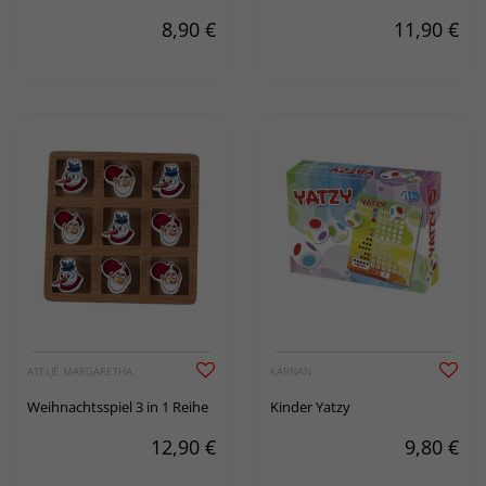
8,90
€
11,90
€
ATELJÉ MARGARETHA
KÄRNAN
Weihnachtsspiel 3 in 1 Reihe
Kinder Yatzy
12,90
€
9,80
€