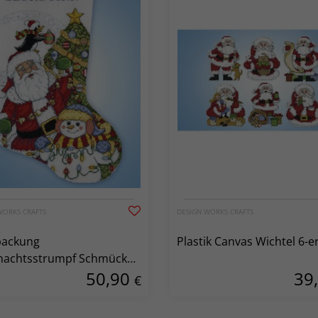
WORKS CRAFTS
DESIGN WORKS CRAFTS
packung
Plastik Canvas Wichtel 6-e
nachtsstrumpf Schmücke
50,90
39
Baum
€