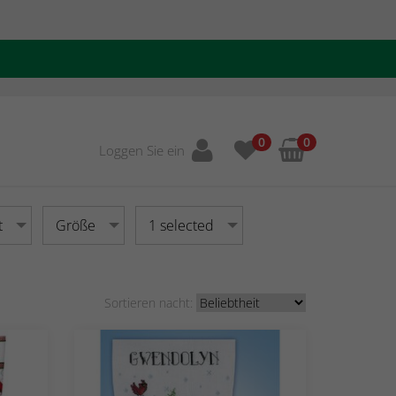
0
0
Loggen Sie ein
t
Größe
1 selected
Sortieren nacht: