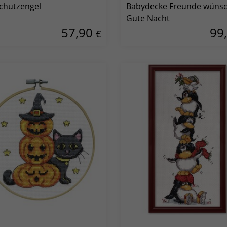
Schutzengel
Babydecke Freunde wüns
Gute Nacht
57,90
99
€