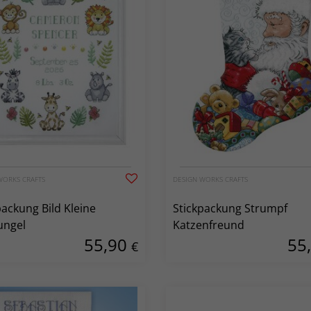
WORKS CRAFTS
DESIGN WORKS CRAFTS
packung Bild Kleine
Stickpackung Strumpf
ungel
Katzenfreund
55,90
55
€