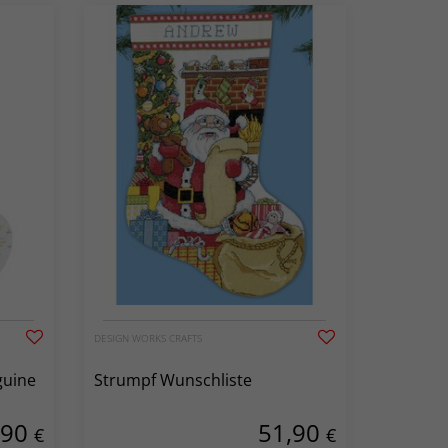
DESIGN WORKS CRAFTS
guine
Strumpf Wunschliste
,90
51,90
€
€