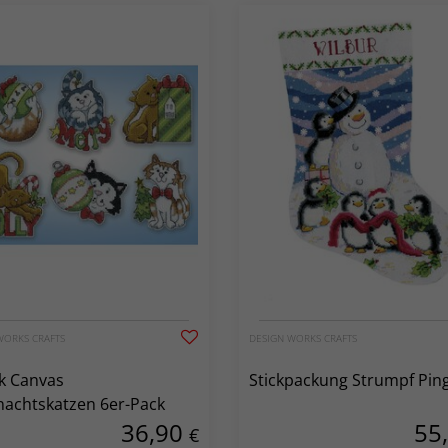
WORKS CRAFTS
DESIGN WORKS CRAFTS
ik Canvas
Stickpackung Strumpf Pin
achtskatzen 6er-Pack
36,90
55
€