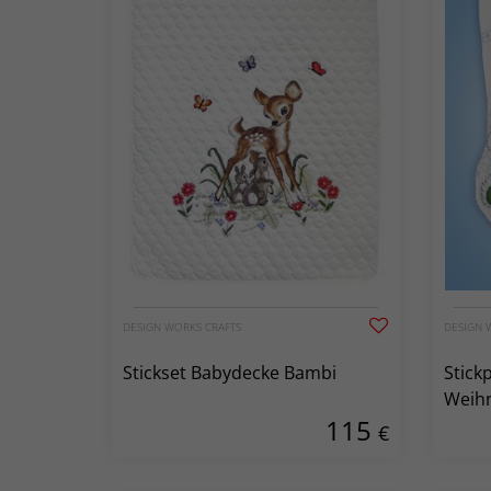
DESIGN WORKS CRAFTS
DESIGN 
Stickset Babydecke Bambi
Stick
Weih
115
den 
€