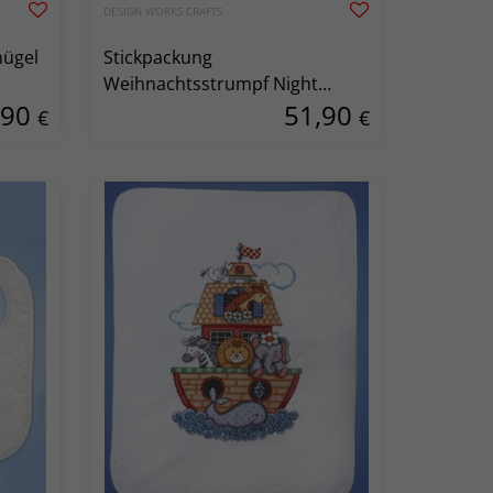
DESIGN WORKS CRAFTS
hügel
Stickpackung
Weihnachtsstrumpf Night
,90
51,90
Before Christmas
€
€