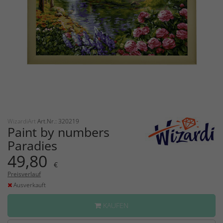
WizardiArt
Art.Nr.: 320219
Paint by numbers
Paradies
49,80
€
Preisverlauf
Ausverkauft
KAUFEN