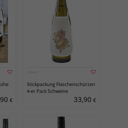
PERMIN
Kühe
Stickpackung Flaschenschürzen
4-er Pack Schweine
,90
33,90
€
€