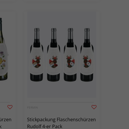
PERMIN
ürzen
Stickpackung Flaschenschürzen
k
Rudolf 4-er Pack