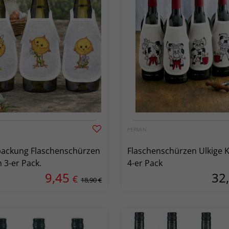
PERMIN
packung Flaschenschürzen
Flaschenschürzen Ulkige 
 3-er Pack.
4-er Pack
9,45
32
€
18,90 €