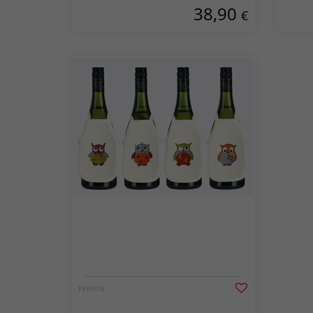
38,90
Pack
€
PERMIN