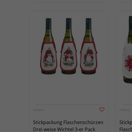
PERMIN
PERMIN
Stickpackung Flaschenschürzen
Stick
Drei weise Wichtel 3-er Pack
Flasc