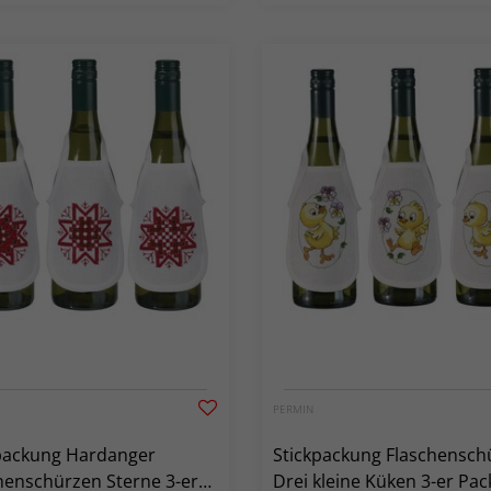
PERMIN
packung Hardanger
Stickpackung Flaschensch
henschürzen Sterne 3-er
Drei kleine Küken 3-er Pac