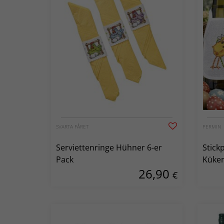
SVARTA FÅRET
PERMIN
Serviettenringe Hühner 6-er
Stick
Pack
Küken
26,90
€