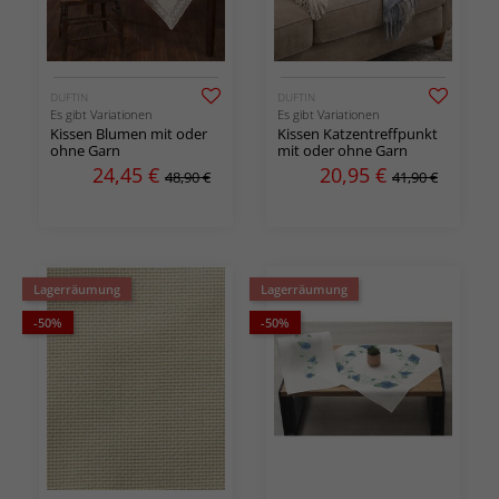
DUFTIN
DUFTIN
Es gibt Variationen
Es gibt Variationen
Kissen Blumen mit oder
Kissen Katzentreffpunkt
ohne Garn
mit oder ohne Garn
24,45
€
20,95
€
48,90 €
41,90 €
Lagerräumung
Lagerräumung
-50%
-50%