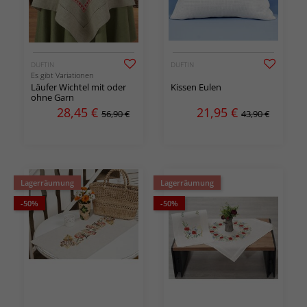
DUFTIN
DUFTIN
Es gibt Variationen
Läufer Wichtel mit oder
Kissen Eulen
ohne Garn
28,45
€
21,95
€
56,90 €
43,90 €
Lagerräumung
Lagerräumung
-50%
-50%