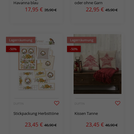
Havanna blau
oder ohne Garn
17,95
€
22,95
€
35,90 €
45,90 €
Lagerräumung
Lagerräumung
-50%
-50%
DUFTIN
DUFTIN
Stickpackung Herbsttöne
Kissen Tanne
23,45
€
23,45
€
46,90 €
46,90 €