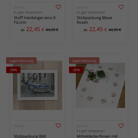
DUFTIN
DUFTIN
Es gibt Variationen
Es gibt Variationen
Stoff Hardanger ecru 9
Stickpackung Blaue
Fä./cm
Rosen
22,45
22,45
€
€
44,90 €
44,90 €
ab
ab
Lagerräumung
Lagerräumung
-50%
-50%
DUFTIN
DUFTIN
Es gibt Variationen
Stickpackung Bild
Mitteldecke Rosen mit