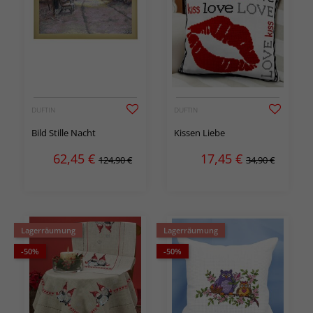
DUFTIN
DUFTIN
Bild Stille Nacht
Kissen Liebe
62,45
€
17,45
€
124,90 €
34,90 €
Lagerräumung
Lagerräumung
-50%
-50%