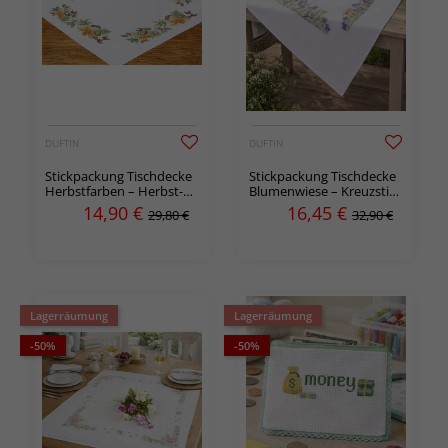
DUFTIN
DUFTIN
Stickpackung Tischdecke
Stickpackung Tischdecke
Herbstfarben – Herbst-
Blumenwiese – Kreuzstich
Tischdecke in Kreuzstich
auf Aida
14,90
€
16,45
€
29,80 €
32,90 €
auf Aida
Lagerräumung
Lagerräumung
-50%
-50%