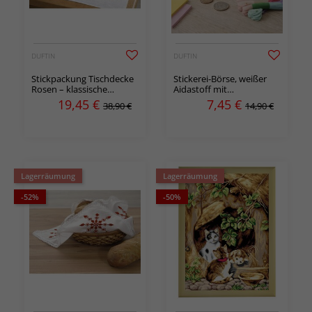
DUFTIN
DUFTIN
Stickpackung Tischdecke
Stickerei-Börse, weißer
Rosen – klassische
Aidastoff mit
Tischdecke in Kreuzstich
türkisfarbener Kante –
19,45
€
7,45
€
38,90 €
14,90 €
mit Blumenmotiv
ohne Garn & Muster
Lagerräumung
Lagerräumung
-52%
-50%