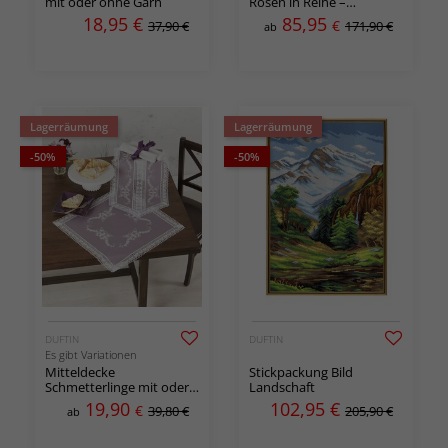
mit oder ohne Garn
Rosen in Reihe –
Kreuzstich auf Baumwolle
18,95
€
85,95
€
37,90 €
171,90 €
ab
Lagerräumung
Lagerräumung
-50%
-50%
DUFTIN
DUFTIN
Es gibt Variationen
Mitteldecke
Stickpackung Bild
Schmetterlinge mit oder
Landschaft
ohne Garn
19,90
102,95
€
€
39,80 €
205,90 €
ab