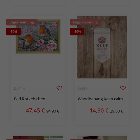
Lagerräumung
Lagerräumung
-50%
-50%
DUFTIN
DUFTIN
Bild Rotkehlchen
Wandbehang Keep calm
47,45
€
14,90
€
94,90 €
29,80 €