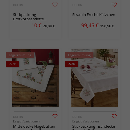
DUFTIN
DUFTIN
Stickpackung
Stramin Freche Kätzchen
Brotkorbserviette
Schneeflocken
10
€
99,45
€
20,90 €
198,90 €
Lagerräumung
Lagerräumung
-50%
-50%
DUFTIN
DUFTIN
Es gibt Variationen
Es gibt Variationen
Mitteldecke Hagebutten
Stickpackung Tischdecke