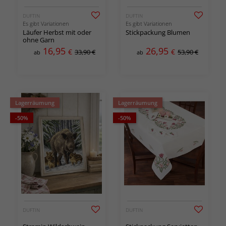
DUFTIN
DUFTIN
Es gibt Variationen
Es gibt Variationen
Läufer Herbst mit oder
Stickpackung Blumen
ohne Garn
16,95
26,95
€
€
33,90 €
53,90 €
ab
ab
Lagerräumung
Lagerräumung
-50%
-50%
DUFTIN
DUFTIN