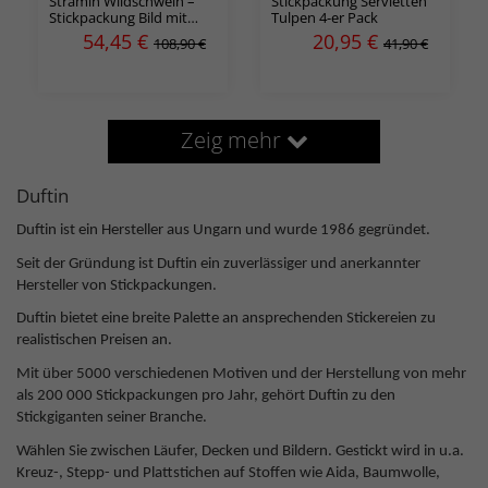
Stramin Wildschwein –
Stickpackung Servietten
Stickpackung Bild mit
Tulpen 4-er Pack
Tiermotiv in halben
54,45
€
20,95
€
108,90 €
41,90 €
Kreuzstichen
Zeig mehr
Duftin
Duftin ist ein Hersteller aus Ungarn und wurde 1986 gegründet.
Seit der Gründung ist Duftin ein zuverlässiger und anerkannter
Hersteller von Stickpackungen.
Duftin bietet eine breite Palette an ansprechenden Stickereien zu
realistischen Preisen an.
Mit über 5000 verschiedenen Motiven und der Herstellung von mehr
als 200 000 Stickpackungen pro Jahr, gehört Duftin zu den
Stickgiganten seiner Branche.
Wählen Sie zwischen Läufer, Decken und Bildern. Gestickt wird in u.a.
Kreuz-, Stepp- und Plattstichen auf Stoffen wie Aida, Baumwolle,