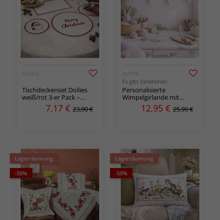
DUFTIN
DUFTIN
Es gibt Variationen
Tischdeckenset Doilies
Personalisierte
weiß/rot 3-er Pack –
Wimpelgirlande mit
bestickbare Tischdecken
Stickerei
7,17
€
12,95
€
23,90 €
25,90 €
mit Spitzenrand
Lagerräumung
Lagerräumung
-50%
-50%