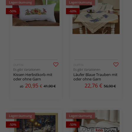
Lagerräumung
Lagerräumung
-50%
-60%
DUFTIN
DUFTIN
Es gibt Variationen
Es gibt Variationen
Kissen Herbstkorb mit
Läufer Blaue Trauben mit
oder ohne Garn
oder ohne Garn
20,95
22,76
€
€
41,90 €
56,90 €
ab
Lagerräumung
Lagerräumung
-50%
-50%