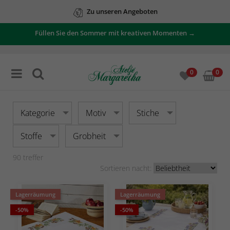
Zu unseren Angeboten
Füllen Sie den Sommer mit kreativen Momenten →
0
0
Kategorie
Motiv
Stiche
Stoffe
Grobheit
90
treffer
Sortieren nacht:
Lagerräumung
Lagerräumung
-50%
-50%