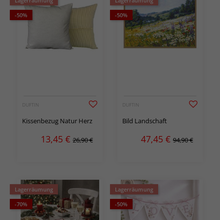
Lagerräumung
Lagerräumung
-50%
-50%
DUFTIN
DUFTIN
Kissenbezug Natur Herz
Bild Landschaft
13,45
€
47,45
€
26,90 €
94,90 €
Lagerräumung
Lagerräumung
-70%
-50%