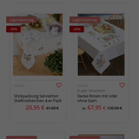
Lagerräumung
Lagerräumung
-50%
-50%
DUFTIN
DUFTIN
Es gibt Variationen
Stickpackung Servietten
Decke Rosen mit oder
Stiefmütterchen 4-er Pack
ohne Garn
20,95
€
67,95
€
41,90 €
135,90 €
ab