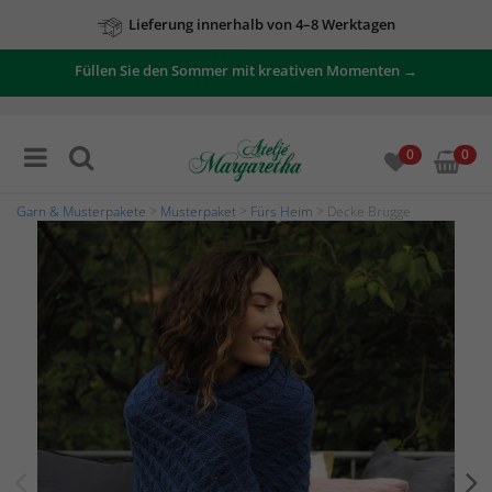
Lieferung innerhalb von 4–8 Werktagen
Zu unseren Angeboten
Füllen Sie den Sommer mit kreativen Momenten →
0
0
Garn & Musterpakete
>
Musterpaket
>
Fürs Heim
> Decke Brugge