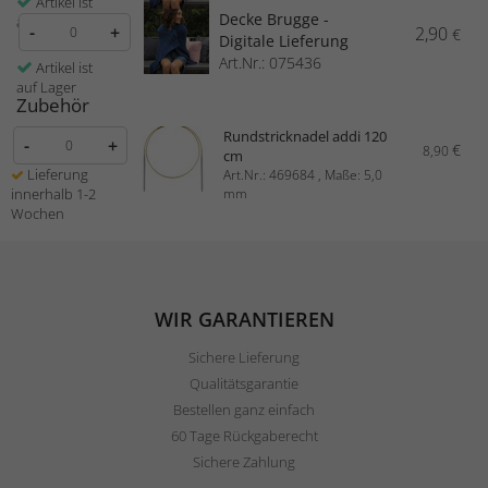
Artikel ist
Decke Brugge -
auf Lager
-
+
2,90
€
Digitale Lieferung
Art.Nr.: 075436
Artikel ist
auf Lager
Zubehör
Rundstricknadel addi 120
-
+
€
8,90
cm
Lieferung
Art.Nr.: 469684 , Maße: 5,0
innerhalb 1-2
mm
Wochen
WIR GARANTIEREN
Sichere Lieferung
Qualitätsgarantie
Bestellen ganz einfach
60 Tage Rückgaberecht
Sichere Zahlung