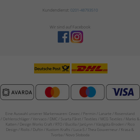
Kundendienst:
0201-48793510
Wir sind auf Facebook
Eine Auswahl unserer Markenwaren: Cewec / Permin / Lanarte / Rosenstand
/
Oehlenschläger / Vervaco / DMC / Svarta Fåret / Textiles / MCG Textiles / Marks &
Katten / Design Works Craft / RTO / Bucilla / JanLynn / Västgöta Broderi / Rico
Design / Riolis / Duftin / Kustom Krafts / Luca-S / Thea Gouverneur / Krasa &
Tvorba / Novo Sloboda