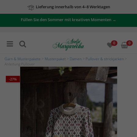
Lieferung innerhalb von 4–8 Werktagen
Füllen Sie den Sommer mit kreativen Momenten →
0
0
Garn & Musterpakete
>
Musterpaket
>
Damen
>
Pullover & strickjacken
>
Anleitung Pullover
-27%