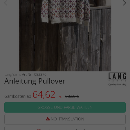
Lang Yarns
Art.Nr.: 082376
Anleitung Pullover
64,62
Garnkosten ab
€
88,50 €
GRÖSSE UND FARBE WÄHLEN
NO_TRANSLATION