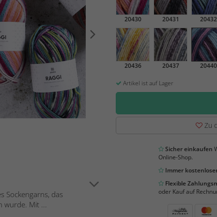
20430
20431
20432
20436
20437
20440
Artikel ist auf Lager
Zu d
Sicher einkaufen
W
Online-Shop.
Immer kostenloser
Flexible Zahlung
oder Kauf auf Rechnu
des Sockengarns, das
 wurde. Mit ...