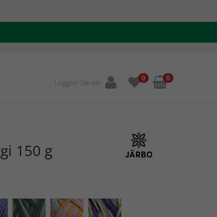
0
0
Loggen Sie ein
gi 150 g