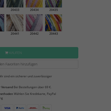
20433
20434
20435
20441
20442
20443
KAUFEN
en Favoriten hinzufügen
ir sind ein sicherer und zuverlässiger
 Versand
Bei Bestellungen über 69 €.
smethoden
Wählen Sie Kreditkarte, PayPal
ng