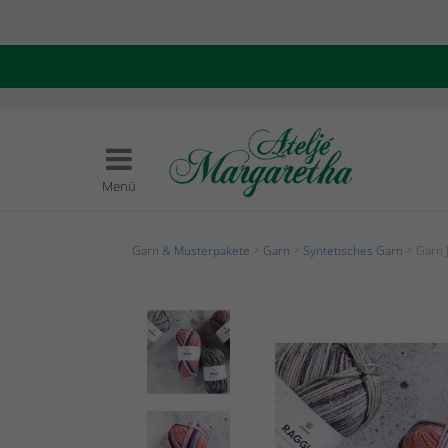
Menü
Garn & Musterpakete
>
Garn
>
Syntetisches Garn
> Garn J