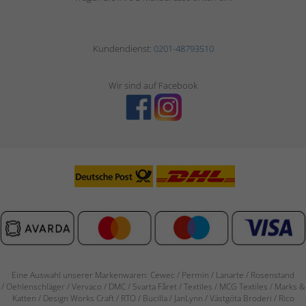
Kundendienst:
0201-48793510
Wir sind auf Facebook
Eine Auswahl unserer Markenwaren: Cewec / Permin / Lanarte / Rosenstand
/
Oehlenschläger / Vervaco / DMC / Svarta Fåret / Textiles / MCG Textiles / Marks &
Katten / Design Works Craft / RTO / Bucilla / JanLynn / Västgöta Broderi / Rico