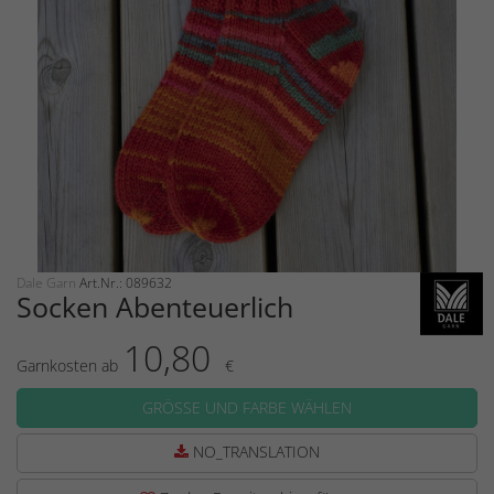
Dale Garn
Art.Nr.: 089632
Socken Abenteuerlich
10,80
Garnkosten ab
€
GRÖSSE UND FARBE WÄHLEN
NO_TRANSLATION