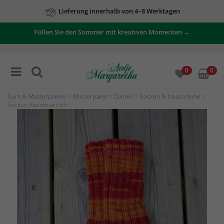
Lieferung innerhalb von 4–8 Werktagen
Füllen Sie den Sommer mit kreativen Momenten →
0
0
Garn & Musterpakete
>
Musterpaket
>
Damen
>
Socken & hausschuhe
>
Socken Abenteuerlich