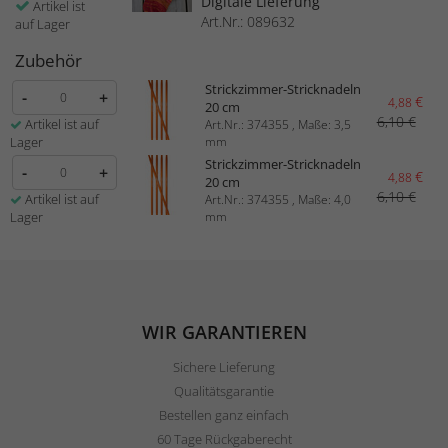
Digitale Lieferung
Artikel ist
Art.Nr.: 089632
auf Lager
Zubehör
Strickzimmer-Stricknadeln
-
+
€
4,88
20 cm
6,10 €
Artikel ist auf
Art.Nr.: 374355 , Maße: 3,5
Lager
mm
Strickzimmer-Stricknadeln
-
+
€
4,88
20 cm
6,10 €
Artikel ist auf
Art.Nr.: 374355 , Maße: 4,0
Lager
mm
WIR GARANTIEREN
Sichere Lieferung
Qualitätsgarantie
Bestellen ganz einfach
60 Tage Rückgaberecht