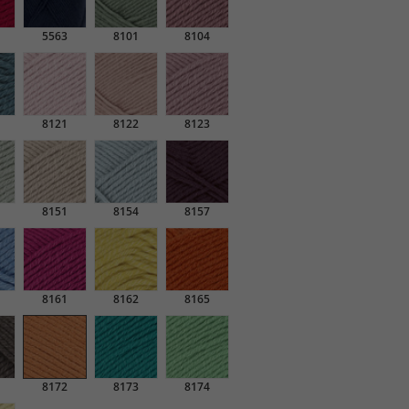
5563
8101
8104
8121
8122
8123
8151
8154
8157
8161
8162
8165
8172
8173
8174