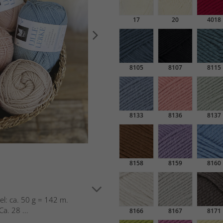
17
20
4018
8105
8107
8115
8133
8136
8137
8158
8159
8160
uel: ca. 50 g = 142 m.
a. 28 ...
8166
8167
8171