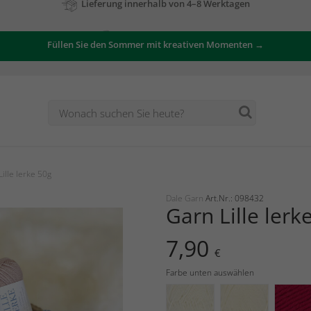
Zu unseren Angeboten
Füllen Sie den Sommer mit kreativen Momenten →
ille lerke 50g
Dale Garn
Art.Nr.: 098432
Garn Lille lerk
7,90
€
Farbe unten auswählen