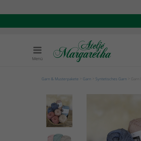
Menü
Garn & Musterpakete
>
Garn
>
Syntetisches Garn
> Garn L