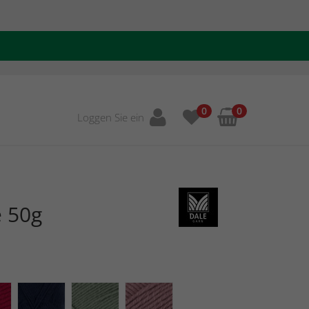
0
0
Loggen Sie ein
e 50g