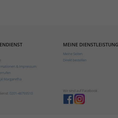
ENDIENST
MEINE DIENSTLEISTUN
Meine Seiten
e
Direkt bestellen
rmationen & Impressum
errufen
ljé Margaretha
Wir sind auf Facebook
ienst:
0201-48793510