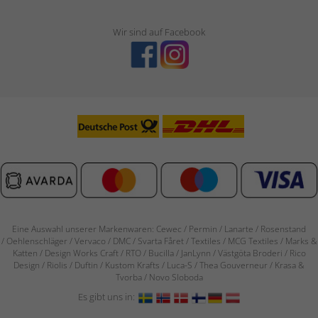
Wir sind auf Facebook
Eine Auswahl unserer Markenwaren: Cewec / Permin / Lanarte / Rosenstand
/
Oehlenschläger / Vervaco / DMC / Svarta Fåret / Textiles / MCG Textiles / Marks &
Katten / Design Works Craft / RTO / Bucilla / JanLynn / Västgöta Broderi / Rico
Design / Riolis / Duftin / Kustom Krafts / Luca-S / Thea Gouverneur / Krasa &
Tvorba / Novo Sloboda
Es gibt uns in: