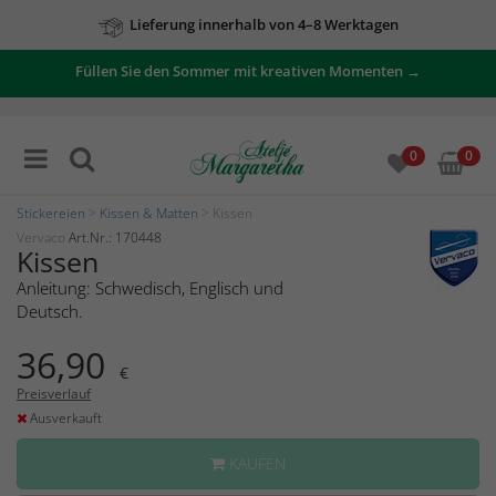
Lieferung innerhalb von 4–8 Werktagen
Füllen Sie den Sommer mit kreativen Momenten →
0
0
Stickereien
>
Kissen & Matten
> Kissen
Vervaco
Art.Nr.: 170448
Kissen
Anleitung: Schwedisch, Englisch und
Deutsch.
36,90
€
Preisverlauf
Ausverkauft
KAUFEN