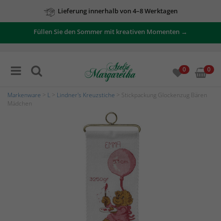
Lieferung innerhalb von 4–8 Werktagen
Zu unseren Angeboten
Füllen Sie den Sommer mit kreativen Momenten →
0
0
Markenware
>
L
>
Lindner's Kreuzstiche
> Stickpackung Glockenzug Bären
Mädchen