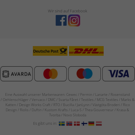
Wir sind auf Facebook
Eine Auswahl unserer Markenwaren: Cewec / Permin / Lanarte / Rosenstand
/
Oehlenschläger / Vervaco / DMC / Svarta Fåret / Textiles / MCG Textiles / Marks &
Katten / Design Works Craft / RTO / Bucilla / JanLynn / Västgöta Broderi / Rico
Design / Riolis / Duftin / Kustom Krafts / Luca-S / Thea Gouverneur / Krasa &
Tvorba / Novo Sloboda
Es gibt uns in: