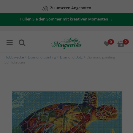
Zu unseren Angeboten
Füllen Sie den Sommer mit kreativen Momenten →
0
0
Hobby-ecke
>
Diamond painting
>
Diamond Dotz
> Diamond painting
Schildkröten