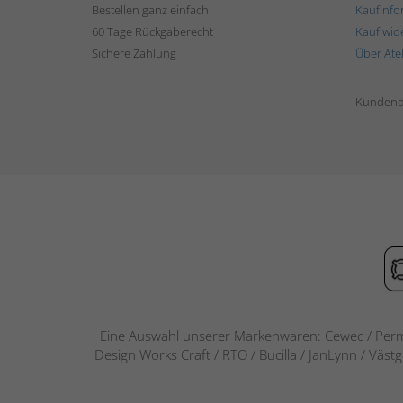
Bestellen ganz einfach
Kaufinfo
60 Tage Rückgaberecht
Kauf wid
Sichere Zahlung
Über Ate
Kundend
Eine Auswahl unserer Markenwaren: Cewec / Perm
Design Works Craft / RTO / Bucilla / JanLynn / Väst