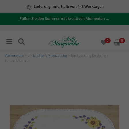
Lieferung innerhalb von 4–8 Werktagen
Füllen Sie den Sommer mit kreativen Momenten →
0
0
Markenware
>
L
>
Lindner's Kreuzstiche
> Stickpackung Deckchen
Sonnenblumen