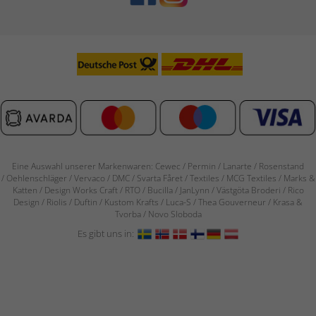
Eine Auswahl unserer Markenwaren: Cewec / Permin / Lanarte / Rosenstand
/
Oehlenschläger / Vervaco / DMC / Svarta Fåret / Textiles / MCG Textiles / Marks &
Katten / Design Works Craft / RTO / Bucilla / JanLynn / Västgöta Broderi / Rico
Design / Riolis / Duftin / Kustom Krafts / Luca-S / Thea Gouverneur / Krasa &
Tvorba / Novo Sloboda
Es gibt uns in: