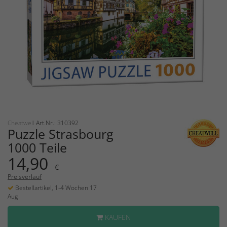
Cheatwell
Art.Nr.: 310392
Puzzle Strasbourg
1000 Teile
14,90
€
Preisverlauf
Bestellartikel, 1-4 Wochen 17
Aug
KAUFEN