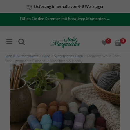
Lieferung innerhalb von 4–8 Werktagen
Füllen Sie den Sommer mit kreativen Momenten →
0
0
Garn & Musterpakete
>
Garn
>
Syntetisches Garn
> Kardierte Wolle 26er-
Pack – gemischte Farben für Nadelfilzen & Hobby