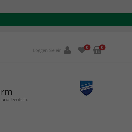
0
0
Loggen Sie ein
urm
h und Deutsch.