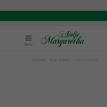
Menü
Stickereien
>
Kissen & Matten
> Kissen leuchtturm