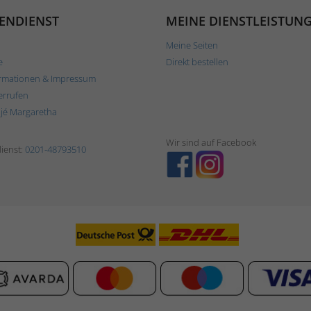
ENDIENST
MEINE DIENSTLEISTUN
Meine Seiten
e
Direkt bestellen
rmationen & Impressum
errufen
ljé Margaretha
Wir sind auf Facebook
ienst:
0201-48793510