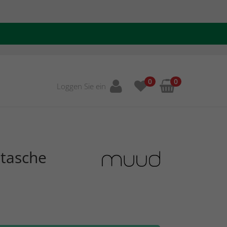
0
0
Loggen Sie ein
ntasche