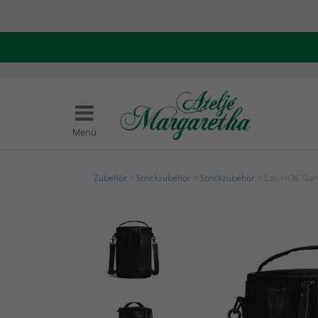
Menü
Zubehör
>
Strickzubehör
>
Strickzubehör
> Saturn XL Gar