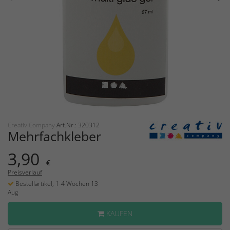
Creativ Company
Art.Nr.: 320312
Mehrfachkleber
3,90
€
Preisverlauf
Bestellartikel, 1-4 Wochen 13
Aug
KAUFEN