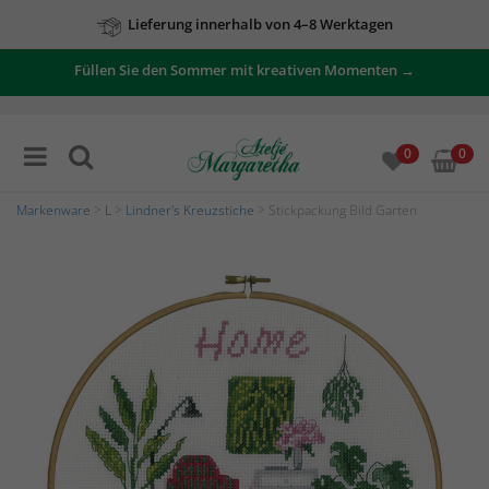
Lieferung innerhalb von 4–8 Werktagen
Füllen Sie den Sommer mit kreativen Momenten →
0
0
Markenware
>
L
>
Lindner's Kreuzstiche
> Stickpackung Bild Garten