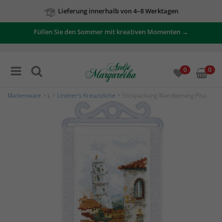
Lieferung innerhalb von 4–8 Werktagen
Füllen Sie den Sommer mit kreativen Momenten →
0
0
Markenware
>
L
>
Lindner's Kreuzstiche
> Stickpackung Wandbehang Pisa