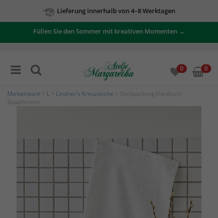
Lieferung innerhalb von 4–8 Werktagen
Füllen Sie den Sommer mit kreativen Momenten →
Zu unseren Angeboten
0
0
Markenware
>
L
>
Lindner's Kreuzstiche
> Stickpackung Handtuch
Baaathroom