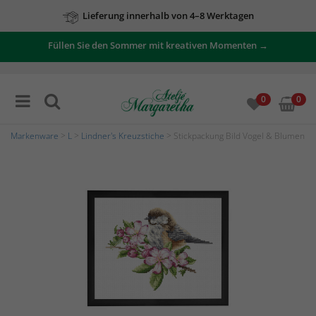
Lieferung innerhalb von 4–8 Werktagen
Füllen Sie den Sommer mit kreativen Momenten →
0
0
Markenware
>
L
>
Lindner's Kreuzstiche
> Stickpackung Bild Vogel & Blumen