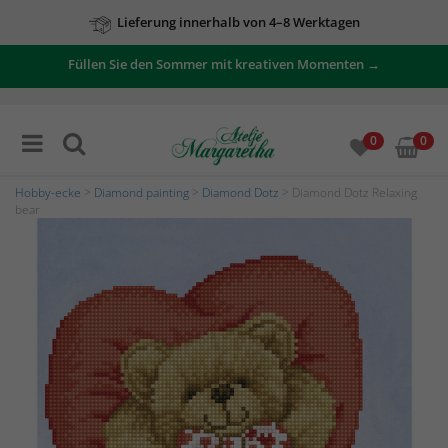
Lieferung innerhalb von 4–8 Werktagen
Füllen Sie den Sommer mit kreativen Momenten →
0
0
Hobby-ecke
>
Diamond painting
>
Diamond Dotz
> Diamond Dotz Relaxing
bear