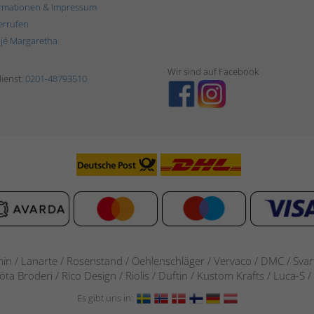
rmationen & Impressum
errufen
ljé Margaretha
Wir sind auf Facebook
ienst:
0201-48793510
in / Lanarte / Rosenstand /
Oehlenschläger / Vervaco / DMC / Svarta
göta Broderi / Rico Design / Riolis / Duftin / Kustom Krafts / Luca
Es gibt uns in: