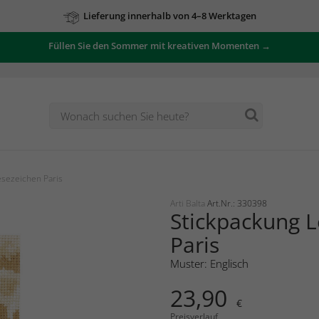
Lieferung innerhalb von 4–8 Werktagen
Füllen Sie den Sommer mit kreativen Momenten →
esezeichen Paris
Arti Balta
Art.Nr.: 330398
Stickpackung 
Paris
Muster: Englisch
23,90
€
Preisverlauf