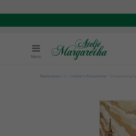
Menü
Markenware
>
L
>
Lindner's Kreuzstiche
> Stickpackung L