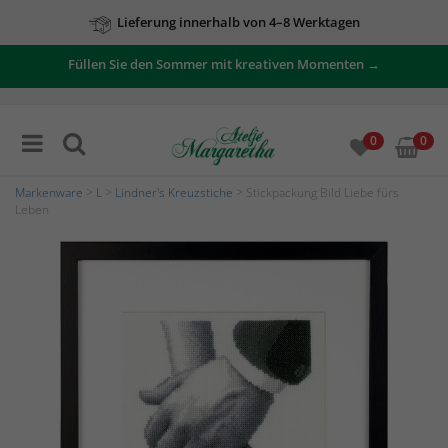
Lieferung innerhalb von 4–8 Werktagen
Füllen Sie den Sommer mit kreativen Momenten →
Zu unseren Angeboten
0
0
Markenware
>
L
>
Lindner's Kreuzstiche
> Stickpackung Bild Liebe fürs
Leben