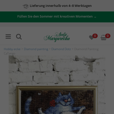
Lieferung innerhalb von 4–8 Werktagen
Füllen Sie den Sommer mit kreativen Momenten →
0
0
Hobby-ecke
>
Diamond painting
>
Diamond Dotz
> Diamond Painting
CaTango