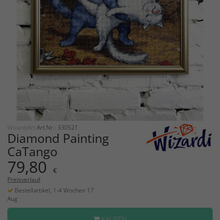
WizardiArt
Art.Nr.: 330521
Diamond Painting
CaTango
79,80
€
Preisverlauf
Bestellartikel, 1-4 Wochen 17
Aug
KAUFEN