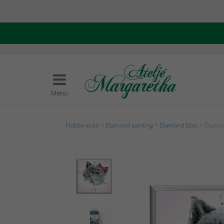
Menü
Hobby-ecke
>
Diamond painting
>
Diamond Dotz
> Diamon