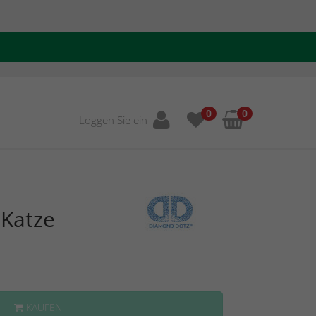
0
0
Loggen Sie ein
Katze
KAUFEN