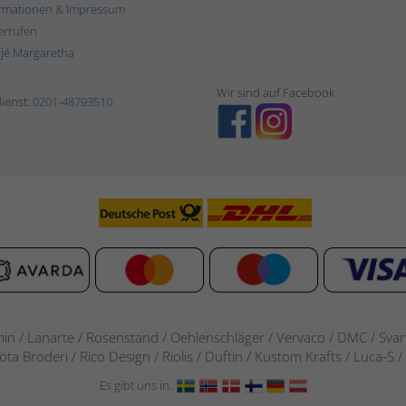
rmationen & Impressum
errufen
ljé Margaretha
Wir sind auf Facebook
ienst:
0201-48793510
in / Lanarte / Rosenstand /
Oehlenschläger / Vervaco / DMC / Svarta
göta Broderi / Rico Design / Riolis / Duftin / Kustom Krafts / Luca
Es gibt uns in: