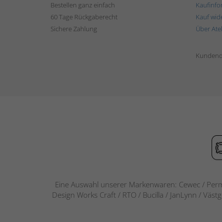
Bestellen ganz einfach
Kaufinfo
60 Tage Rückgaberecht
Kauf wid
Sichere Zahlung
Über Ate
Kundend
Eine Auswahl unserer Markenwaren: Cewec / Perm
Design Works Craft / RTO / Bucilla / JanLynn / Väst