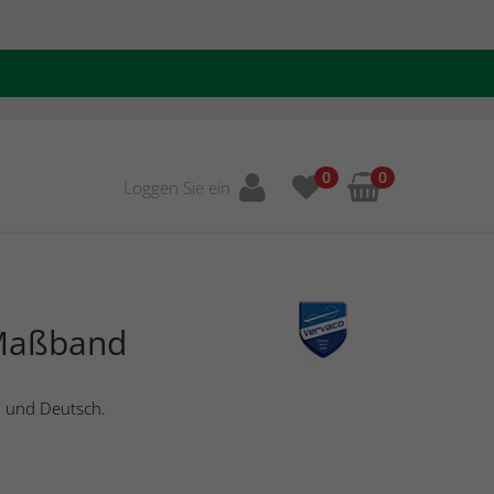
0
0
Loggen Sie ein
 Maßband
h und Deutsch.