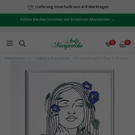
Lieferung innerhalb von 4–8 Werktagen
Füllen Sie den Sommer mit kreativen Momenten →
0
0
Markenware
>
L
>
Lindner's Kreuzstiche
> Stickpackung Bild Frau & Blumen