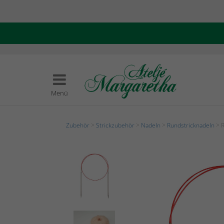
Menü
Zubehör
>
Strickzubehör
>
Nadeln
>
Rundstricknadeln
> R