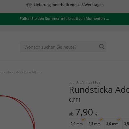
Zu unseren Angeboten
Füllen Sie den Sommer mit kreativen Momenten →
undsticka Addi Lace 60 cm
addi
Art.Nr.: 331102
Rundsticka Add
cm
7,90
ab
€
2,0 mm
2,5 mm
3,0 mm
3,