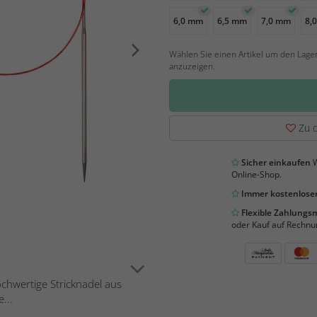
6,0 mm
6,5 mm
7,0 mm
8,
Wählen Sie einen Artikel um den Lage
anzuzeigen.
Zu d
Sicher einkaufen
W
Online-Shop.
Immer kostenloser
Flexible Zahlung
oder Kauf auf Rechnu
ochwertige Stricknadel aus
...