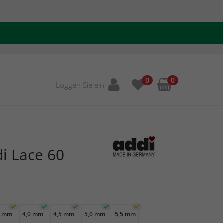
0
0
Loggen Sie ein
i Lace 60
5 mm
4,0 mm
4,5 mm
5,0 mm
5,5 mm