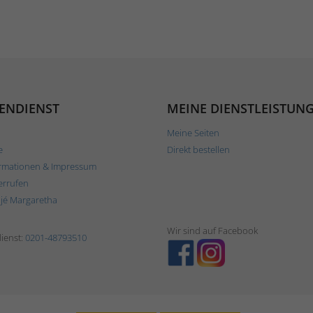
ENDIENST
MEINE DIENSTLEISTUN
Meine Seiten
e
Direkt bestellen
rmationen & Impressum
errufen
ljé Margaretha
Wir sind auf Facebook
ienst:
0201-48793510