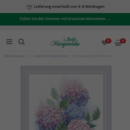
Lieferung innerhalb von 4–8 Werktagen
Füllen Sie den Sommer mit kreativen Momenten →
0
0
Markenware
>
L
>
Lindner's Kreuzstiche
> Stickpackung Bild Blumen