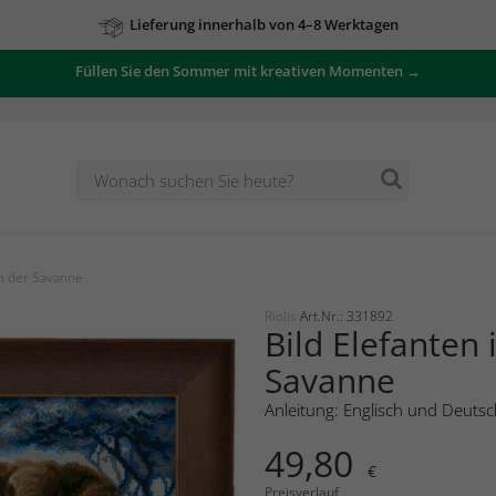
Lieferung innerhalb von 4–8 Werktagen
Füllen Sie den Sommer mit kreativen Momenten →
in der Savanne
Riolis
Art.Nr.: 331892
Bild Elefanten 
Savanne
Anleitung: Englisch und Deutsc
49,80
€
Preisverlauf