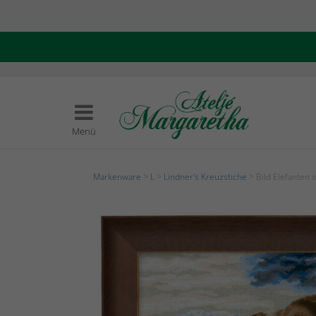
Menü
Markenware
>
L
>
Lindner's Kreuzstiche
> Bild Elefanten 