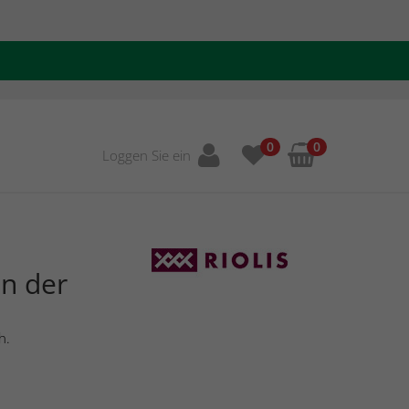
0
0
Loggen Sie ein
in der
h.