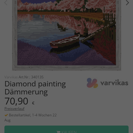
Varvikas
Art.Nr.: 340135
Diamond painting
Dämmerung
70,90
€
Preisverlauf
Bestellartikel, 1-4 Wochen 22
Aug
KAUFEN