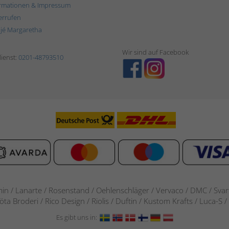
rmationen & Impressum
errufen
ljé Margaretha
Wir sind auf Facebook
ienst:
0201-48793510
in / Lanarte / Rosenstand /
Oehlenschläger / Vervaco / DMC / Svarta
göta Broderi / Rico Design / Riolis / Duftin / Kustom Krafts / Luca
Es gibt uns in: