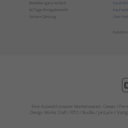
Bestellen ganz einfach
Kaufinfo
60 Tage Rückgaberecht
Kauf wid
Sichere Zahlung
Über Ate
Kundend
Eine Auswahl unserer Markenwaren: Cewec / Perm
Design Works Craft / RTO / Bucilla / JanLynn / Väst