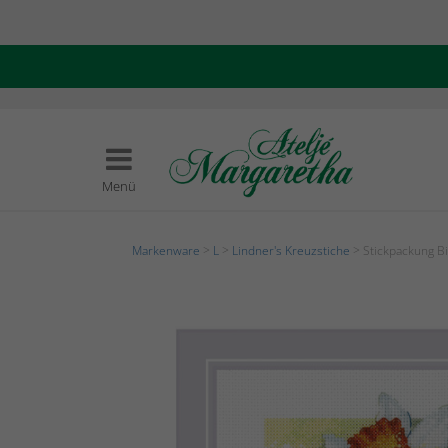
Menü
Markenware
>
L
>
Lindner's Kreuzstiche
> Stickpackung Bi