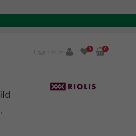
0
0
Loggen Sie ein
ild
h.