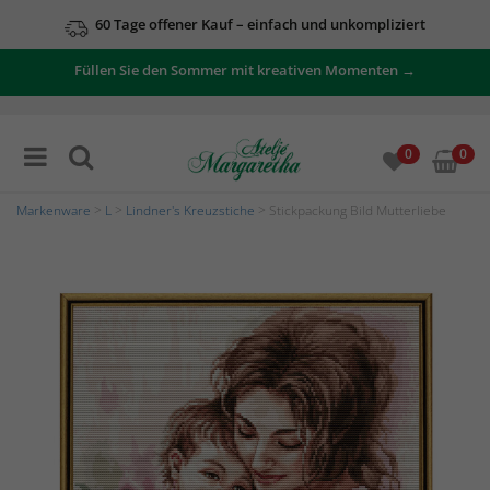
60 Tage offener Kauf – einfach und unkompliziert
Immer versandkostenfreie Lieferung ab 79 € Bestellwert
Füllen Sie den Sommer mit kreativen Momenten →
0
0
Markenware
>
L
>
Lindner's Kreuzstiche
> Stickpackung Bild Mutterliebe